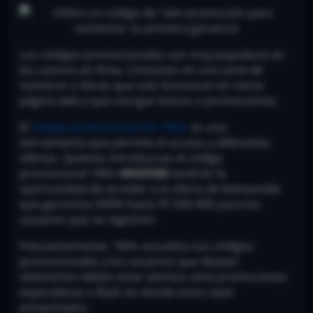
Los códigos promocionales son muy populares en
los casinos en línea. Consisten en una serie de
números o letras que solo funcionan en cierta
página web y que otorgan bonos o promociones.
El
código promocional de 1Win
es una
herramienta que permite el acceso a diferentes
ofertas. Quienes introduzcan el código
promocional 1Win
ARGE500
tendrán la
oportunidad de acceder a la oferta de bienvenida
que garantiza 500% hasta 97.500 ARS para los
usuarios que se registren.
Frecuentemente, 1Win actualiza sus códigos
promocionales y los usuarios que deseen
obtenerlos deben estar atentos ante promociones
esporádicas o flash en donde estos sean
presentados.