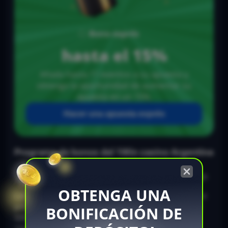
Bono exprés
hasta el 15%
Añada hasta 11 eventos a su apuesta y
obtenga la oportunidad de aumentar su
apuesta en un 15%.
Hacer una apuesta exprés
Programa de bonos del 1Win casino Argentina
OBTENGA UNA
La bonificación principal está encabezada por una
promoción de bienvenida que regala un total del
BONIFICACIÓN DE
500% en sus primeros cuatro depósitos: 200%,