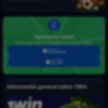
Aplicación móvil
Descargue gratis la aplicación móvil 1Win
Descargar
Para Android
Descargar
Para iOS
Información general sobre 1Win