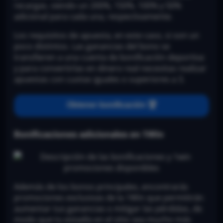
recargas, siendo un 200%, 150%, 100% y 50%
adicional para cada una, respectivamente.
Los requisitos de apuesta, en este caso, si son un
poco distintos. Las ganancias del bono se
transfieren a una cuenta de bonificación deportiva
y para convertirlas en dinero real necesitas realizar
apuestas con cuotas iguales o superiores a 3.
Obtener bonificación 🏆
Bonificaciones adicionales en 1Win
Además de los bonos principales, encontrarás
promociones exclusivas de la 1Win que permitirán
aumentar tus ganancias o mitigar las pérdidas, de
modo que tu estadía en el sitio sea mucho más