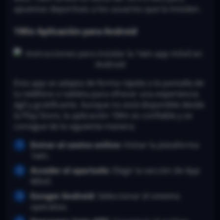
apuestas deportivas a los usuarios que la instalen.
1Win Aplicación para Android
Esta app se adapta de forma rápida a la pantalla de
tu teléfono o tableta para ofrecer una experiencia
ágil y gratificante. Aunque no está disponible desde
la Play Store, la aplicación 1Win es confiable y se
consigue de la siguiente manera:
Entrar al casino online:
Visitar la plataforma
1win.
Acceder al apartado:
Elegir la sección de App
Móvil.
Escoger Android:
Seleccionar el sistema
operativo.