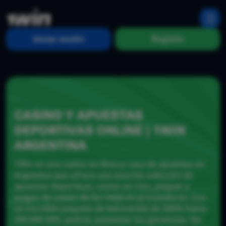
Iniciar sesión
Registro
CASINO Y APUESTAS
DEPORTIVAS ONLINE | 1WIN
ARGENTINA
1Win es una casino en línea y casa de apuestas en
Argentina que ofrece una enorme selección de
apuestas deportivas, casino en vivo, póquer y
juegos de casino de los mejores proveedores. Con
un increíble paquete de bienvenida de 500% hasta
390.000 ARS, podrás aumentar tus ganancias. No