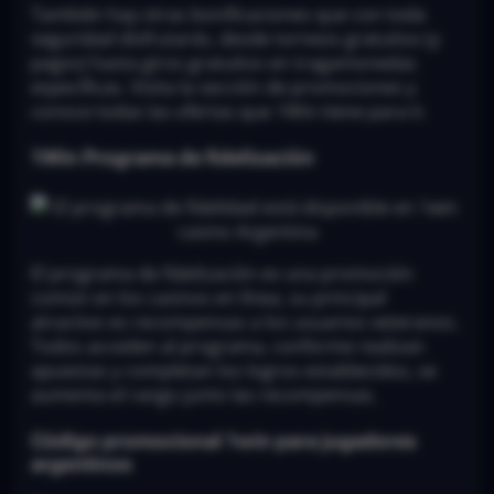
También hay otras bonificaciones que con toda
seguridad disfrutarás, desde torneos gratuitos (y
pagos) hasta giros gratuitos en tragamonedas
específicas. Visita la sección de promociones y
conoce todas las ofertas que 1Win tiene para ti.
1Win Programa de fidelización
El programa de fidelización es una promoción
común en los casinos en línea, su principal
atractivo es recompensas a los usuarios veteranos.
Todos acceden al programa, conforme realizan
apuestas y completan los logros establecidos, se
aumenta el rango junto las recompensas.
Código promocional 1win para jugadores
argentinos