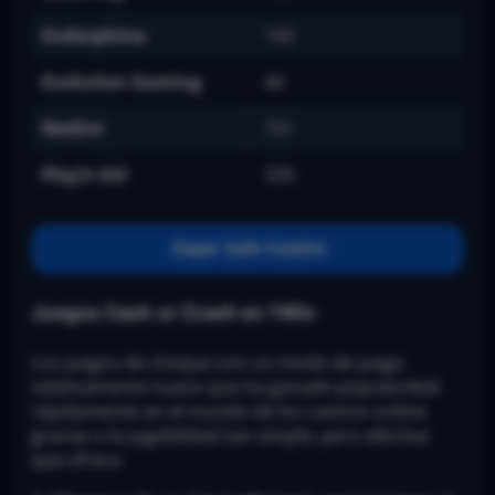
Endorphina
142
Evolution Gaming
44
NetEnt
151
Play’n GO
339
Jugar 1win Casino
Juegos Cash or Crash en 1Win
Los juegos de choque son un modo de juego
relativamente nuevo que ha ganado popularidad
rápidamente en el mundo de los casinos online
gracias a la jugabilidad tan simple, pero efectiva
que ofrece.