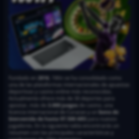
Fundado en
2016
, 1Win se ha consolidado como
una de las plataformas internacionales de apuestas
deportivas y casino online más reconocidas.
Actualmente ofrece más de 30 deportes para
apostar, más de
3.000 juegos
de casino, una
licencia internacional de Curazao y un
bono de
bienvenida de hasta 97.500 ARS
para nuevos
jugadores. En la siguiente tabla encontrarás un
resumen con las principales características y