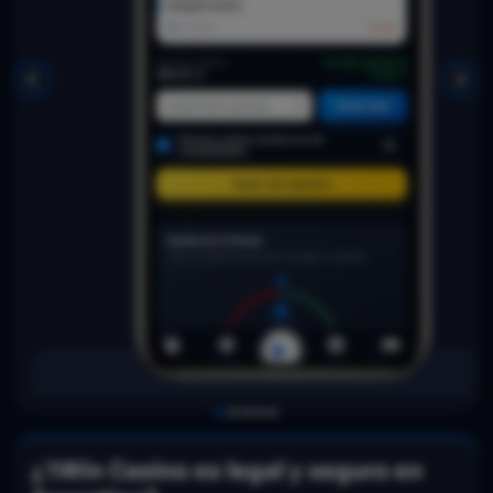
¿1Win Casino es legal y seguro en