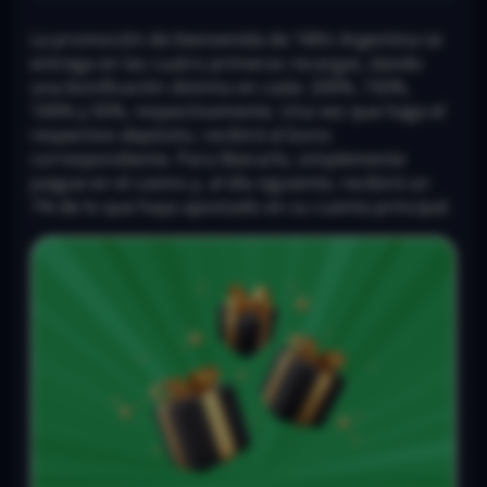
La promoción de bienvenida de 1Win Argentina se
entrega en las cuatro primeras recargas, dando
una bonificación distinta en cada: 200%, 150%,
100% y 50%, respectivamente. Una vez que haga el
respectivo depósito, recibirá el bono
correspondiente. Para liberarlo, simplemente
juegue en el casino y, al día siguiente, recibirá un
1% de lo que haya apostado en su cuenta principal.