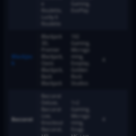
e
Gaming,
Roulette,
EvoPlay
Lucky 6
Roulette
Blackjack
1X2
3D,
Gaming,
Premier
Microga
Blackjac
Blackjack,
ming,
4
k
Oasis
Evoplay,
Blackjack,
Golden
Back
Rock
Blackjack
Studios
Baccarat
Deluxe,
1×2
Baccarat
Gaming,
Live,
Microga
Baccarat
4
Knockout
ming,
Baccarat,
Ezugi,