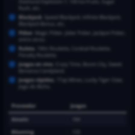
Diamond Explosion 7, 100 Ice Fruits, Sugar
Rush, etc.
Blackjack
. Speed Blackjack, Infinite Blackjack,
Blackjack Bonus, etc.
Póker
. Magic Póker, Joker Poker, Jackpot Poker,
entre otros.
Ruleta
. 1Win Roulette, Cocktail Roulette,
Penalty Roulette.
Juegos en vivo.
Crazy Time, Boom City, Sweet
Bonanza Candyland.
Juegos rápidos.
1Tap Mines, Lucky Tiger Claw,
Jogo do Bicho.
Proveedor
Juegos
Amatic
184
BGaming
133