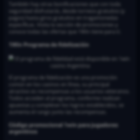
También hay otras bonificaciones que con toda
seguridad disfrutarás, desde torneos gratuitos (y
pagos) hasta giros gratuitos en tragamonedas
específicas. Visita la sección de promociones y
conoce todas las ofertas que 1Win tiene para ti.
1Win Programa de fidelización
El programa de fidelización es una promoción
común en los casinos en línea, su principal
atractivo es recompensas a los usuarios veteranos.
Todos acceden al programa, conforme realizan
apuestas y completan los logros establecidos, se
aumenta el rango junto las recompensas.
Código promocional 1win para jugadores
argentinos