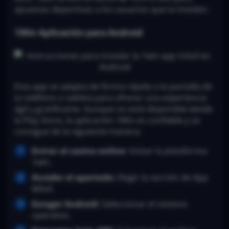
apuestas deportivas a los usuarios que la instalen.
1Win Aplicación para Android
Esta app se adapta de forma rápida a la pantalla de
tu teléfono o tableta para ofrecer una experiencia
ágil y gratificante. Aunque no está disponible desde
la Play Store, la aplicación 1Win es confiable y se
consigue de la siguiente manera:
Entrar al casino online:
Visitar la plataforma
1win.
Acceder al apartado:
Elegir la sección de App
Móvil.
Escoger Android:
Seleccionar el sistema
operativo.