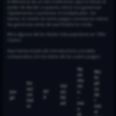
A diferencia de un slot tradicional, aquí tú tienes el
poder de decidir si quieres retirar tus ganancias
rápidamente o aumentar el multiplicador. De
hecho, tu misión en estos juegos consiste en retirar
las ganancias antes de que finalice la ronda.
Mira algunos de los títulos más populares en 1Win
Casino:
Aquí tienes el párrafo introductorio y la tabla
comparativa con los datos de los cuatro juegos:
Ap
Mu
ue
lti
sta
De
pli
Vol
mí
sar
ca
Jue
RT
ati
n.
rol
do
go
P
lid
–
lad
r
ad
má
or
má
x.
xi
(A