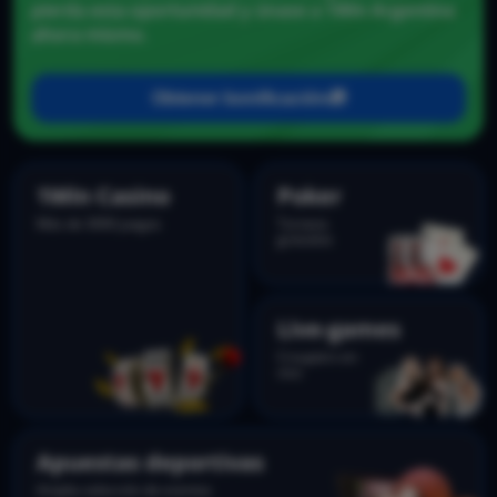
pierda esta oportunidad y únase a 1Win Argentina
ahora mismo.
Obtener bonificación🎁
1Win Casino
Poker
Más de 3000 juegos
Torneos
gratuitos
Live-games
Croupiers en
vivo
Apuestas deportivas
Amplia selección de eventos