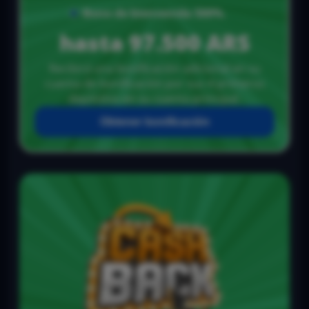
Bono de bienvenida 500%.
hasta 97.500 ARS
Recibirá una bonificación adicional en su
cuenta de bonificación por sus 4 primeros
depósitos en su cuenta principal.
Obtener bonificación