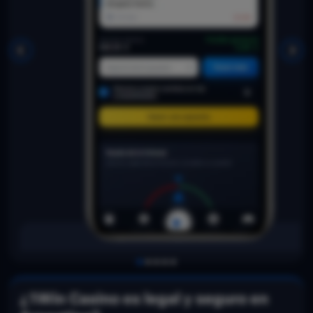
¿1Win Casino es legal y seguro en